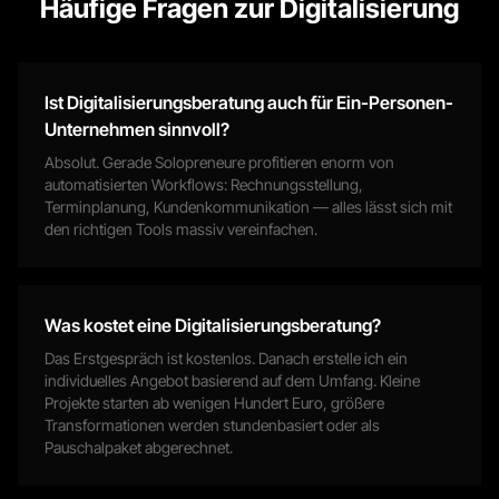
Häufige Fragen zur
Digitalisierung
Ist Digitalisierungsberatung auch für Ein-Personen-
Unternehmen sinnvoll?
Absolut. Gerade Solopreneure profitieren enorm von
automatisierten Workflows: Rechnungsstellung,
Terminplanung, Kundenkommunikation — alles lässt sich mit
den richtigen Tools massiv vereinfachen.
Was kostet eine Digitalisierungsberatung?
Das Erstgespräch ist kostenlos. Danach erstelle ich ein
individuelles Angebot basierend auf dem Umfang. Kleine
Projekte starten ab wenigen Hundert Euro, größere
Transformationen werden stundenbasiert oder als
Pauschalpaket abgerechnet.