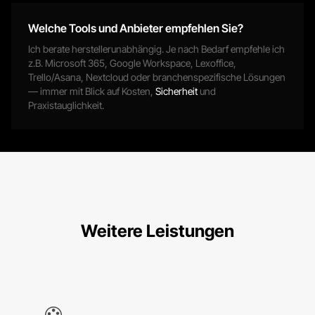
Welche Tools und Anbieter empfehlen Sie?
Ich berate herstellerunabhängig. Je nach Bedarf empfehle ich
z.B. Microsoft 365, Google Workspace, Lexoffice,
Trello/Asana, Nextcloud oder branchenspezifische Lösungen
— immer mit Blick auf Kosten,
Sicherheit
und
Praxistauglichkeit.
Weitere Leistungen